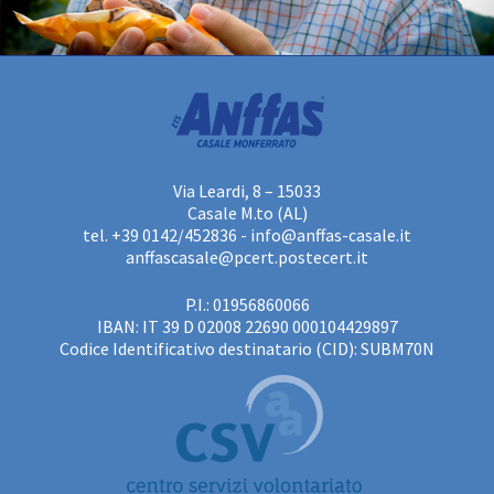
Via Leardi, 8 – 15033
Casale M.to (AL)
tel. +39 0142/452836 -
info@anffas-casale.it
anffascasale@pcert.postecert.it
P.I.: 01956860066
IBAN: IT 39 D 02008 22690 000104429897
Codice Identificativo destinatario (CID): SUBM70N